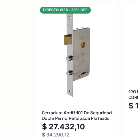
DIRECTO WEB ·
20% OFF
120
CORR
$
Cerradura Andif 101 De Seguridad
Doble Perno Reforzada Plateado
$
27.432,10
$
34.290,12