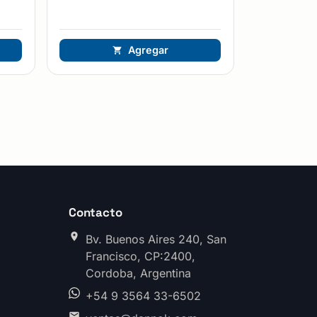
Agregar
Contacto
Bv. Buenos Aires 240, San
Francisco, CP:2400,
Cordoba, Argentina
+54 9 3564 33-6502