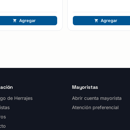
Agregar
Agregar
ación
Mayoristas
go de Herrajes
Abrir cuenta mayorista
istas
Atención preferencial
ros
cto