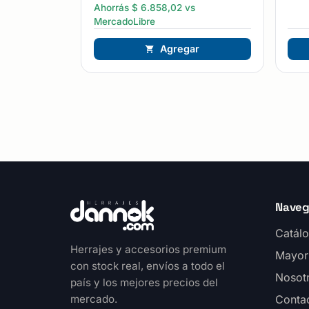
Ahorrás
$
6.858,02
vs
MercadoLibre
Agregar
Naveg
Catálo
Herrajes y accesorios premium
Mayor
con stock real, envíos a todo el
Nosot
país y los mejores precios del
mercado.
Conta