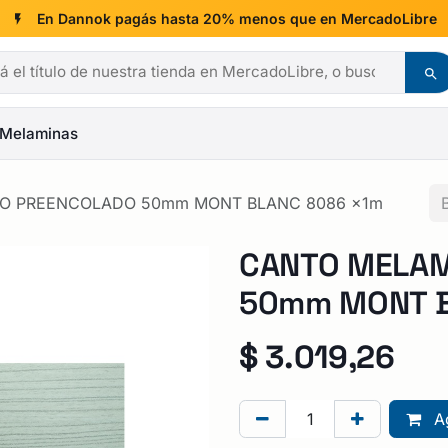
En Dannok pagás hasta 20% menos que en MercadoLibre
Melaminas
O PREENCOLADO 50mm MONT BLANC 8086 x1m
CANTO MELAM
50mm MONT B
$
3.019,26
Ag