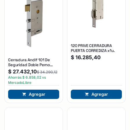
120 PRIVE CERRADURA
PUERTA CORREDIZA x1u.
$
16.285,40
Cerradura Andif 101 De
Seguridad Doble Perno
Reforzada Plateado
$
27.432,10
$
34.290,12
Ahorrás
$
6.858,02
vs
MercadoLibre
Agregar
Agregar