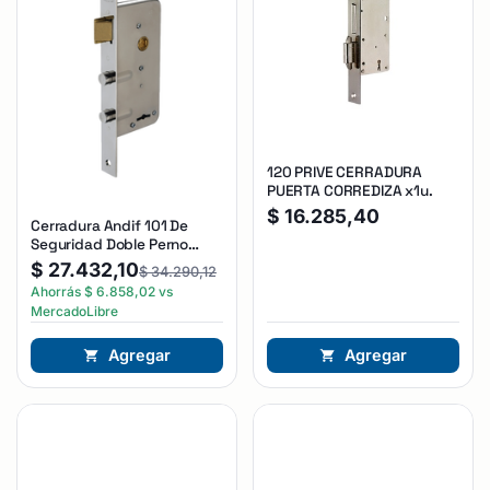
120 PRIVE CERRADURA
PUERTA CORREDIZA x1u.
$
16.285,40
Cerradura Andif 101 De
Seguridad Doble Perno
Reforzada Plateado
$
27.432,10
$
34.290,12
Ahorrás
$
6.858,02
vs
MercadoLibre
Agregar
Agregar