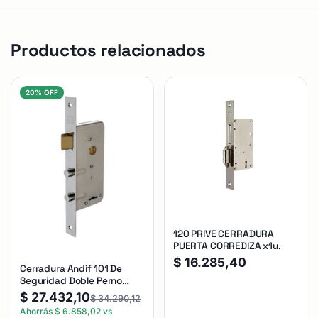
Productos relacionados
20% OFF
120 PRIVE CERRADURA
PUERTA CORREDIZA x1u.
$
16.285,40
Cerradura Andif 101 De
Seguridad Doble Perno
Reforzada Plateado
$
27.432,10
$
34.290,12
Ahorrás
$
6.858,02
vs