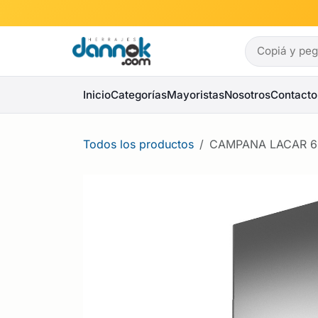
Ir al contenido
Inicio
Categorías
Mayoristas
Nosotros
Contacto
Todos los productos
CAMPANA LACAR 6