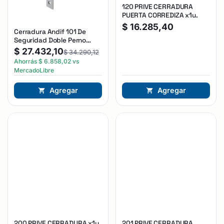
120 PRIVE CERRADURA
PUERTA CORREDIZA x1u.
$
16.285,40
Cerradura Andif 101 De
Seguridad Doble Perno
Reforzada Plateado
$
27.432,10
$
34.290,12
Ahorrás
$
6.858,02
vs
MercadoLibre
Agregar
Agregar
200 PRIVE CERRADURA x1u.
201 PRIVE CERRADURA