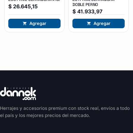
DOBLE PERNO
$
26.645,15
$
41.933,97
Agregar
Agregar
Herrajes y accesorios premium con stock real, envíos a todo
el país y los mejores precios del mercado.