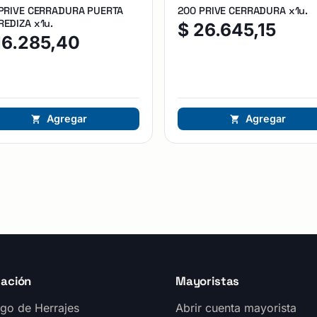
 PRIVE CERRADURA PUERTA
200 PRIVE CERRADURA x1u.
EDIZA x1u.
$
26.645,15
16.285,40
Agregar
Agregar
ación
Mayoristas
go de Herrajes
Abrir cuenta mayorista