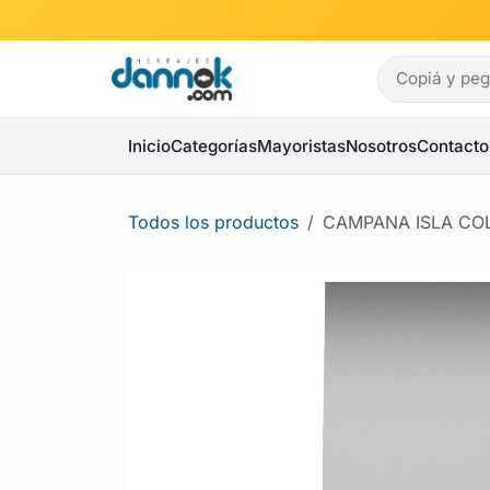
Ir al contenido
Inicio
Categorías
Mayoristas
Nosotros
Contacto
Todos los productos
CAMPANA ISLA CO