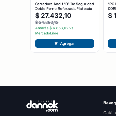
Cerradura Andif 101 De Seguridad
120
Doble Perno Reforzada Plateado
CORR
$
27.432,10
$
$
34.290,12
Ahorrás
$
6.858,02
vs
MercadoLibre
Agregar
Naveg
Catálo