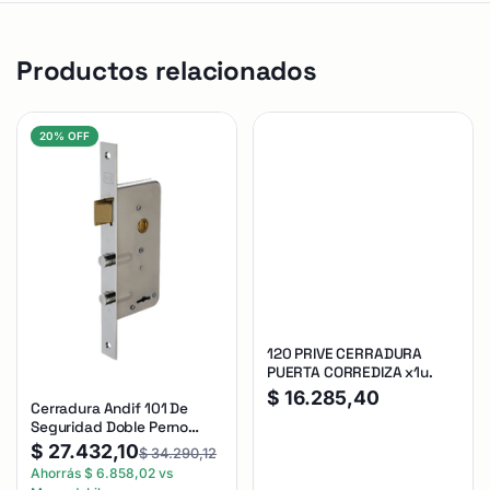
Productos relacionados
20% OFF
120 PRIVE CERRADURA
PUERTA CORREDIZA x1u.
$
16.285,40
Cerradura Andif 101 De
Seguridad Doble Perno
Reforzada Plateado
$
27.432,10
$
34.290,12
Ahorrás
$
6.858,02
vs